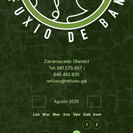
Zarramacedo (Bando)
Tel: 981 575 957 /
646 492 835
refuxio@refuxio.gal
Agosto 2026
Lun
Mar
Mer
Xov
Ven
Sáb
Dom
1
2