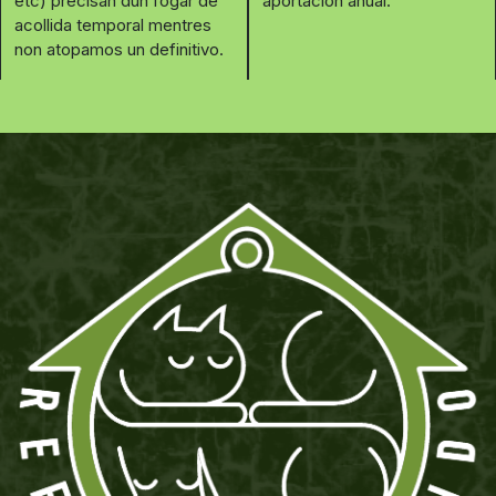
etc) precisan dun fogar de
aportación anual.
acollida temporal mentres
non atopamos un definitivo.