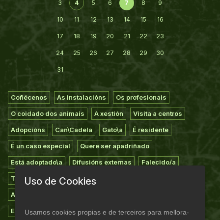
3
4
5
6
7
8
9
10
11
12
13
14
15
16
17
18
19
20
21
22
23
24
25
26
27
28
29
30
31
Coñécenos
As instalacións
Os profesionais
O coidado dos animais
A xestión
Visita a centros
Adopcións
Can\Cadela
Gato\a
É residente
É un caso especial
Quere ser apadriñado
Está adoptado\a
Difusións externas
Falecido/a
Todos os animais
Extravíos
Voluntariado
Uso de Cookies
Apadriñamiento
Asociarse
Casas de acollida
Empresas colaboradoras
Suxestións
Agradecementos
Usamos cookies propias e de terceiros para mellora-