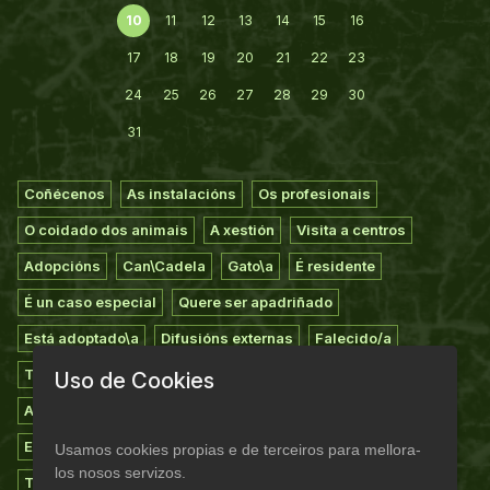
10
11
12
13
14
15
16
17
18
19
20
21
22
23
24
25
26
27
28
29
30
31
Coñécenos
As instalacións
Os profesionais
O coidado dos animais
A xestión
Visita a centros
Adopcións
Can\Cadela
Gato\a
É residente
É un caso especial
Quere ser apadriñado
Está adoptado\a
Difusións externas
Falecido/a
Todos os animais
Extravíos
Voluntariado
Uso de Cookies
Apadriñamiento
Asociarse
Casas de acollida
Empresas colaboradoras
Suxestións
Agradecementos
Usamos cookies propias e de terceiros para mellora-
los nosos servizos.
Teaming do refuxio
Novas
Experiencias
Campañas