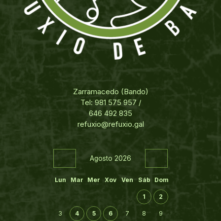
Zarramacedo (Bando)
Tel: 981 575 957 /
646 492 835
refuxio@refuxio.gal
Agosto 2026
Lun
Mar
Mer
Xov
Ven
Sáb
Dom
1
2
3
4
5
6
7
8
9