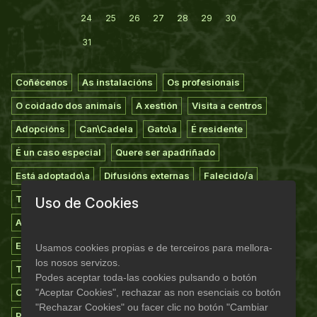
24
25
26
27
28
29
30
31
Coñécenos
As instalacións
Os profesionais
O coidado dos animais
A xestión
Visita a centros
Adopcións
Can\Cadela
Gato\a
É residente
É un caso especial
Quere ser apadriñado
Está adoptado\a
Difusións externas
Falecido/a
Todos os animais
Extravíos
Voluntariado
Uso de Cookies
Apadriñamiento
Asociarse
Casas de acollida
Empresas colaboradoras
Suxestións
Agradecementos
Usamos cookies propias e de terceiros para mellora-
los nosos servizos.
Teaming do refuxio
Novas
Experiencias
Campañas
Podes aceptar toda-las cookies pulsando o botón
"Aceptar Cookies", rechazar as non esenciais co botón
Consellos
Documentos
Programa madriñas/padriños
"Rechazar Cookies" ou facer clic no botón "Cambiar
Pagamentos dixitais
Mapa web