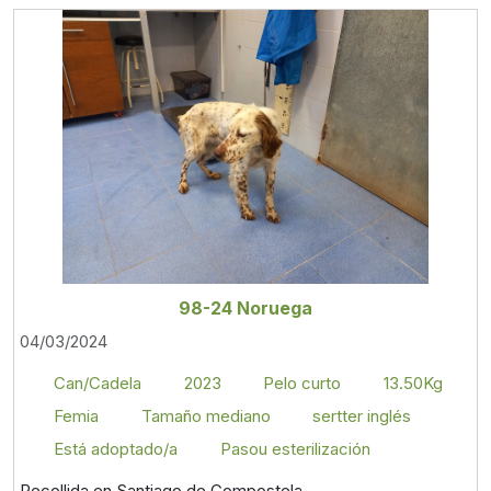
98-24 Noruega
04/03/2024
Can/Cadela
2023
Pelo curto
13.50Kg
Femia
Tamaño mediano
sertter inglés
Está adoptado/a
Pasou esterilización
Recollida en Santiago de Compostela.