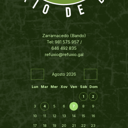
Zarramacedo (Bando)
Tel: 981 575 957 /
646 492 835
refuxio@refuxio.gal
Agosto 2026
Lun
Mar
Mer
Xov
Ven
Sáb
Dom
1
2
3
4
5
6
7
8
9
10
11
12
13
14
15
16
17
18
19
20
21
22
23