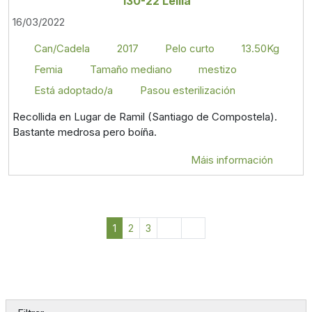
130-22 Leilía
16/03/2022
Can/Cadela
2017
Pelo curto
13.50Kg
Femia
Tamaño mediano
mestizo
Está adoptado/a
Pasou esterilización
Recollida en Lugar de Ramil (Santiago de Compostela).
Bastante medrosa pero boíña.
Máis información
1
2
3