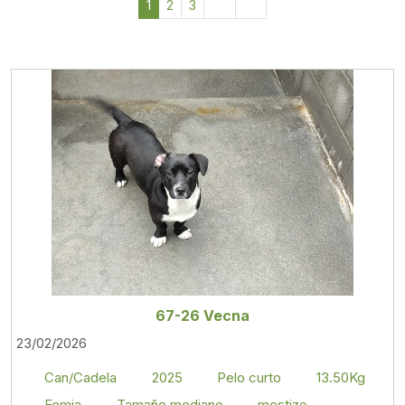
1
2
3
67-26 Vecna
23/02/2026
Can/Cadela
2025
Pelo curto
13.50Kg
Femia
Tamaño mediano
mestizo