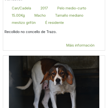
Can/Cadela
2017
Pelo medio-curto
15.00Kg
Macho
Tamaño mediano
mestizo grifón
É residente
Recollido no concello de Trazo.
Máis información