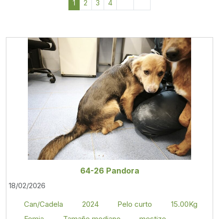
1
2
3
4
64-26 Pandora
18/02/2026
Can/Cadela
2024
Pelo curto
15.00Kg
Femia
Tamaño mediano
mestizo