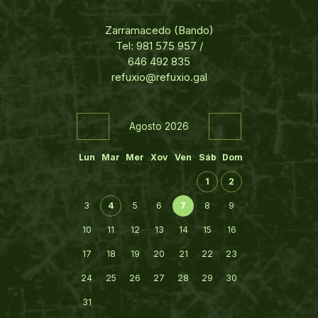
Zarramacedo (Bando)
Tel: 981 575 957 /
646 492 835
refuxio@refuxio.gal
Agosto 2026
Lun
Mar
Mer
Xov
Ven
Sáb
Dom
1
2
3
4
5
6
7
8
9
10
11
12
13
14
15
16
17
18
19
20
21
22
23
24
25
26
27
28
29
30
31