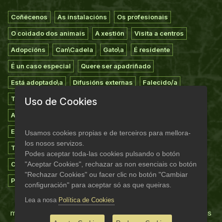
Coñécenos
As instalacións
Os profesionais
O coidado dos animais
A xestión
Visita a centros
Adopcións
Can\Cadela
Gato\a
É residente
É un caso especial
Quere ser apadriñado
Está adoptado\a
Difusións externas
Falecido/a
Todos os animais
Extravíos
Voluntariado
Uso de Cookies
Apadriñamiento
Asociarse
Casas de acollida
Empresas colaboradoras
Suxestións
Agradecementos
Usamos cookies propias e de terceiros para mellora-
los nosos servizos.
Teaming do refuxio
Novas
Experiencias
Campañas
Podes aceptar toda-las cookies pulsando o botón
"Aceptar Cookies", rechazar as non esenciais co botón
Consellos
Documentos
Programa madriñas/padriños
"Rechazar Cookies" ou facer clic no botón "Cambiar
Pagamentos dixitais
Mapa web
configuración" para aceptar só as que queiras.
Lea a nosa
Política de Cookies
Moitas grazas a todas as persoas socias, voluntarias,
madriñas e tamén a empresas comprometidas como estas