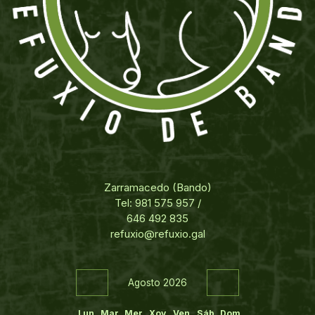
Zarramacedo (Bando)
Tel: 981 575 957 /
646 492 835
refuxio@refuxio.gal
Agosto 2026
Lun
Mar
Mer
Xov
Ven
Sáb
Dom