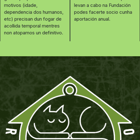
motivos (idade,
levan a cabo na Fundación
dependencia dos humanos,
podes facerte socio cunha
etc) precisan dun fogar de
aportación anual.
acollida temporal mentres
non atopamos un definitivo.