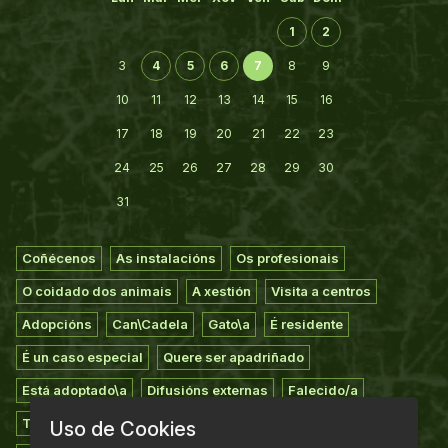
1
2
3
4
5
6
7
8
9
10
11
12
13
14
15
16
17
18
19
20
21
22
23
24
25
26
27
28
29
30
31
Coñécenos
As instalacións
Os profesionais
O coidado dos animais
A xestión
Visita a centros
Adopcións
Can\Cadela
Gato\a
É residente
É un caso especial
Quere ser apadriñado
Está adoptado\a
Difusións externas
Falecido/a
Todos os animais
Extravíos
Voluntariado
Uso de Cookies