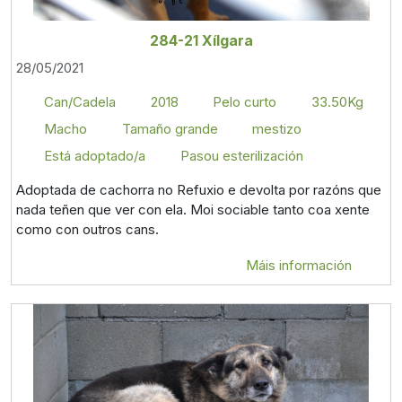
284-21 Xílgara
28/05/2021
Can/Cadela
2018
Pelo curto
33.50Kg
Macho
Tamaño grande
mestizo
Está adoptado/a
Pasou esterilización
Adoptada de cachorra no Refuxio e devolta por razóns que
nada teñen que ver con ela. Moi sociable tanto coa xente
como con outros cans.
Máis información