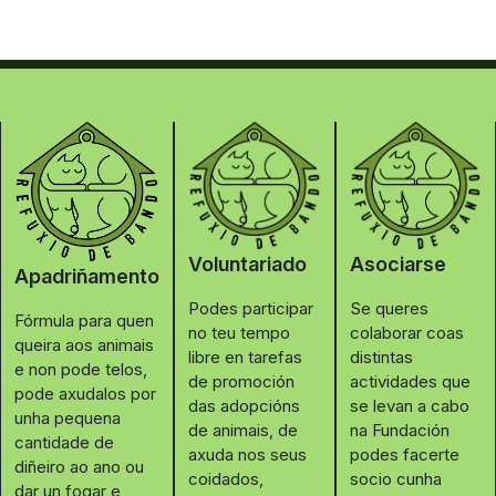
Voluntariado
Asociarse
Apadriñamento
Podes participar
Se queres
Fórmula para quen
no teu tempo
colaborar coas
queira aos animais
libre en tarefas
distintas
e non pode telos,
de promoción
actividades que
pode axudalos por
das adopcións
se levan a cabo
unha pequena
de animais, de
na Fundación
cantidade de
axuda nos seus
podes facerte
diñeiro ao ano ou
coidados,
socio cunha
dar un fogar e