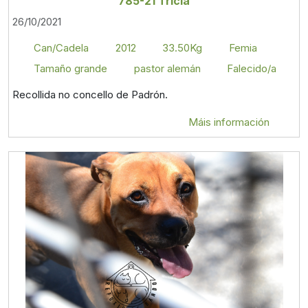
785-21 Tricia
26/10/2021
Can/Cadela
2012
33.50Kg
Femia
Tamaño grande
pastor alemán
Falecido/a
Recollida no concello de Padrón.
Máis información