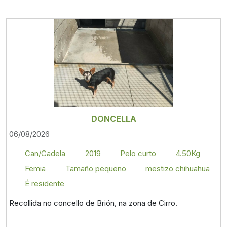
DONCELLA
06/08/2026
Can/Cadela
2019
Pelo curto
4.50Kg
Femia
Tamaño pequeno
mestizo chihuahua
É residente
Recollida no concello de Brión, na zona de Cirro.