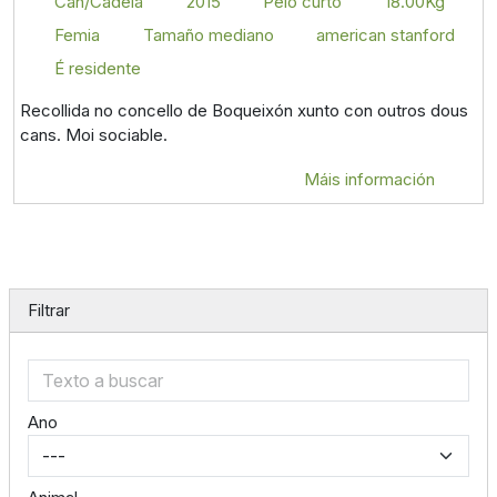
Can/Cadela
2015
Pelo curto
18.00Kg
Femia
Tamaño mediano
american stanford
É residente
Recollida no concello de Boqueixón xunto con outros dous
cans. Moi sociable.
Máis información
Filtrar
Ano