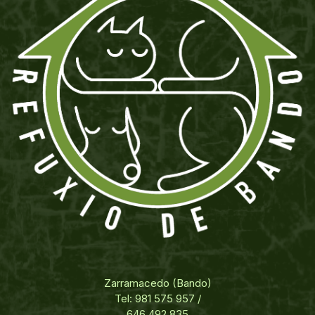
Zarramacedo (Bando)
Tel: 981 575 957 /
646 492 835