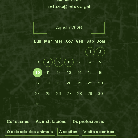
refuxio@refuxio.gal
Agosto 2026
Lun
Mar
Mer
Xov
Ven
Sáb
Dom
1
2
3
4
5
6
7
8
9
10
11
12
13
14
15
16
17
18
19
20
21
22
23
24
25
26
27
28
29
30
31
Coñécenos
As instalacións
Os profesionais
O coidado dos animais
A xestión
Visita a centros