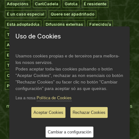
Adopcións
Can\Cadela
Gato\a
É residente
É un caso especial
Quere ser apadriñado
Está adoptado\a
Difusións externas
Falecido/a
Todos os animais
Extravíos
Voluntariado
Uso de Cookies
Apadriñamiento
Asociarse
Casas de acollida
Empresas colaboradoras
Suxestións
Agradecementos
Usamos cookies propias e de terceiros para mellora-
los nosos servizos.
Teaming do refuxio
Novas
Experiencias
Campañas
Podes aceptar toda-las cookies pulsando o botón
"Aceptar Cookies", rechazar as non esenciais co botón
Consellos
Documentos
Programa madriñas/padriños
"Rechazar Cookies" ou facer clic no botón "Cambiar
Pagamentos dixitais
Mapa web
configuración" para aceptar só as que queiras.
Lea a nosa
Política de Cookies
Moitas grazas a todas as persoas socias, voluntarias,
madriñas e tamén a empresas comprometidas como estas
Aceptar Cookies
Rechazar Cookies
Cambiar a configuración